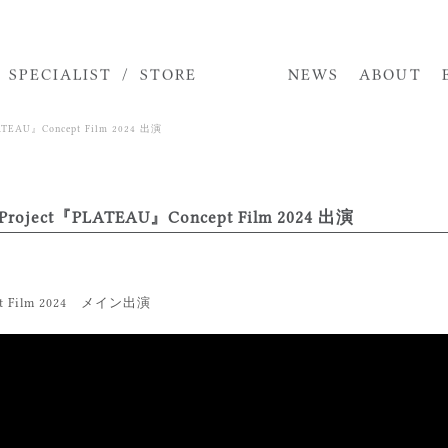
STORE
SPECIALIST
NEWS
ABOUT
TOP
U』Concept Film 2024 出演
MODEL
ACTOR
t『PLATEAU』Concept Film 2024 出演
SPECIALIST
STORE
t Film 2024 メイン出演
NEWS
ABOUT