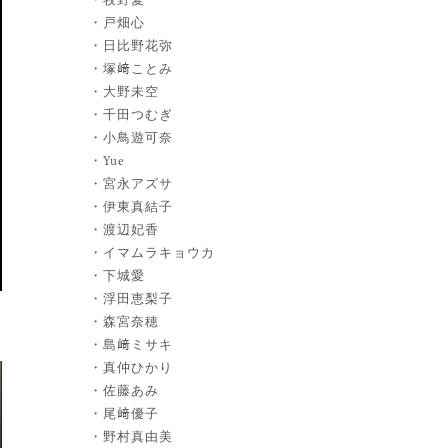
戸畑心
日比野花弥
塚﨑ことみ
大野未空
千田つむぎ
小鳥遊可奈
Yue
宮永アズサ
伊東真結子
渡辺妃香
イマムラキョウカ
下城愛
浮田恵梨子
森宮奈穂
島﨑ミサキ
真仲ひかり
佐藤あみ
尾﨑優子
野村真由美