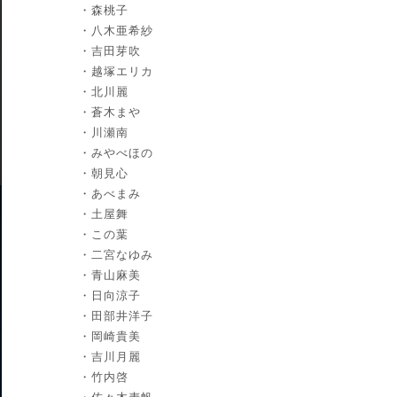
森桃子
八木亜希紗
吉田芽吹
越塚エリカ
北川麗
蒼木まや
川瀬南
みやべほの
朝見心
あべまみ
土屋舞
この葉
二宮なゆみ
青山麻美
日向涼子
田部井洋子
岡崎貴美
吉川月麗
竹内啓