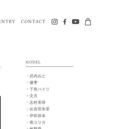
ENTRY
CONTACT
MODEL
武内おと
優季
下島ハイリ
文月
志村美咲
比良田朱里
伊吹捺未
南ユリカ
牧野愛