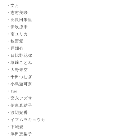
文月
志村美咲
比良田朱里
伊吹捺未
南ユリカ
牧野愛
戸畑心
日比野花弥
塚﨑ことみ
大野未空
千田つむぎ
小鳥遊可奈
Yue
宮永アズサ
伊東真結子
渡辺妃香
イマムラキョウカ
下城愛
浮田恵梨子