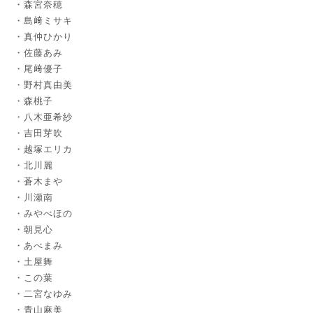
森宮奈穂
島﨑ミサキ
真仲ひかり
佐藤あみ
尾﨑優子
野村真由美
森桃子
八木亜希紗
吉田芽吹
越塚エリカ
北川麗
蒼木まや
川瀬南
みやべほの
朝見心
あべまみ
土屋舞
この葉
二宮なゆみ
青山麻美