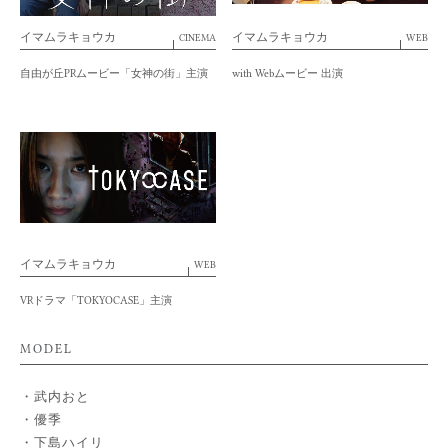
イマムラキョウカ
イマムラキョウカ
CINEMA
WEB
自由が丘PRムービー「女神の街」主演
with Webムービー 出演
イマムラキョウカ
WEB
VRドラマ「TOKYOCASE」主演
MODEL
武内おと
優季
下島ハイリ