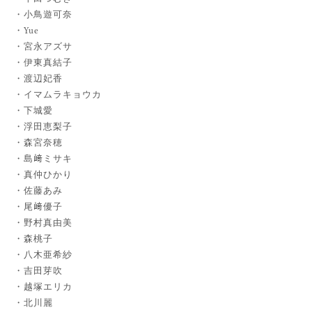
小鳥遊可奈
Yue
宮永アズサ
伊東真結子
渡辺妃香
イマムラキョウカ
下城愛
浮田恵梨子
森宮奈穂
島﨑ミサキ
真仲ひかり
佐藤あみ
尾﨑優子
野村真由美
森桃子
八木亜希紗
吉田芽吹
越塚エリカ
北川麗