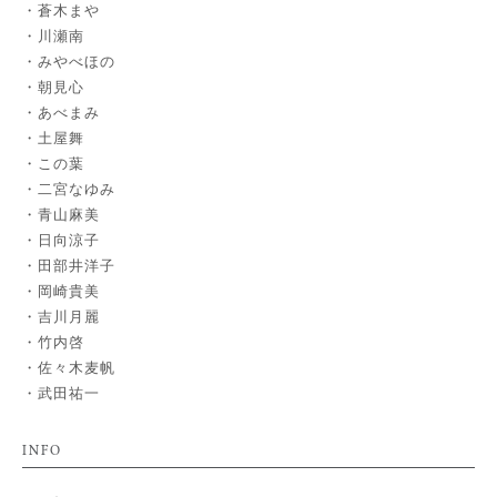
蒼木まや
川瀬南
みやべほの
朝見心
あべまみ
土屋舞
この葉
二宮なゆみ
青山麻美
日向涼子
田部井洋子
岡崎貴美
吉川月麗
竹内啓
佐々木麦帆
武田祐一
INFO