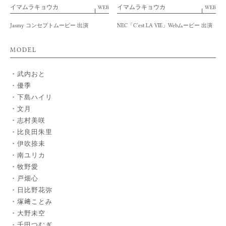
イマムラキョウカ
イマムラキョウカ
WEB
WEB
Jasmy コンセプトムービー 出演
NEC「C’est LA VIE」Webムービー 出演
MODEL
武内おと
優季
下島ハイリ
文月
志村美咲
比良田朱里
伊吹捺未
南ユリカ
牧野愛
戸畑心
日比野花弥
塚﨑ことみ
大野未空
千田つむぎ