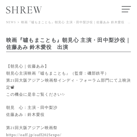
>
NEWS
映画『噓もまことも』朝見心 主演・田中梨沙役｜佐藤あみ 鈴木愛役 出演
TOP
映画『噓もまことも』朝見心 主演・田中梨沙役｜
MODEL
佐藤あみ 鈴木愛役 出演
ACTOR
【朝見心｜佐藤あみ】
SPECIALIST
朝見心主演映画『噓もまことも』（監督：磯部鉄平）
第21回大阪アジアン映画祭インディ・フォーラム部門にて上映決
定📽️
STORE
この機会に是非ご覧ください✨
NEWS
朝見 心：主演・田中梨沙
佐藤あみ：鈴木愛役
ABOUT
第21回大阪アジアン映画祭
https://oaff.jp/oaff2025expo/