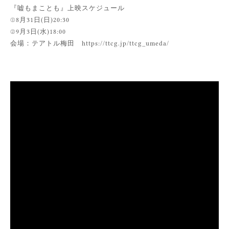
ENTRY
『嘘もまことも』上映スケジュール
①8月31日(日)20:30
CONTACT
②9月3日(水)18:00
会場：テアトル梅田 https://ttcg.jp/ttcg_umeda/