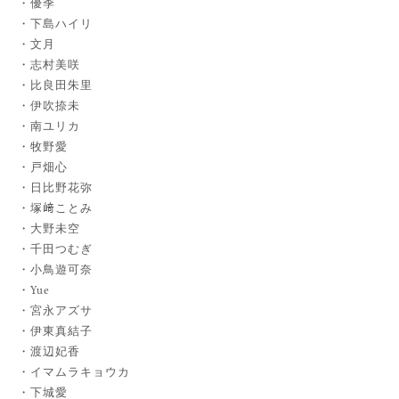
優季
下島ハイリ
文月
志村美咲
比良田朱里
伊吹捺未
南ユリカ
牧野愛
戸畑心
日比野花弥
塚﨑ことみ
大野未空
千田つむぎ
小鳥遊可奈
Yue
宮永アズサ
伊東真結子
渡辺妃香
イマムラキョウカ
下城愛