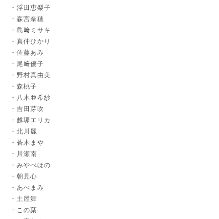
浮田恵梨子
森宮奈穂
島﨑ミサキ
真仲ひかり
佐藤あみ
尾﨑優子
野村真由美
森桃子
八木亜希紗
吉田芽吹
越塚エリカ
北川麗
蒼木まや
川瀬南
みやべほの
朝見心
あべまみ
土屋舞
この葉