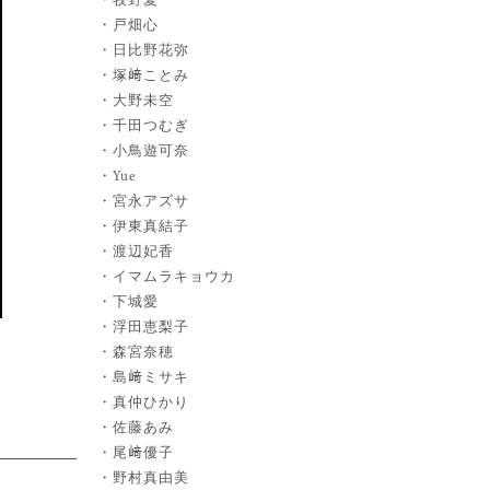
戸畑心
日比野花弥
塚﨑ことみ
大野未空
千田つむぎ
小鳥遊可奈
Yue
宮永アズサ
伊東真結子
渡辺妃香
イマムラキョウカ
下城愛
浮田恵梨子
森宮奈穂
島﨑ミサキ
真仲ひかり
佐藤あみ
尾﨑優子
野村真由美