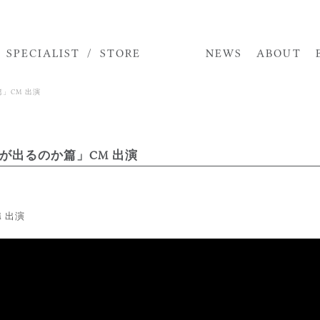
STORE
SPECIALIST
NEWS
ABOUT
TOP
篇」CM 出演
MODEL
ACTOR
誰が出るのか篇」CM 出演
SPECIALIST
STORE
M 出演
NEWS
ABOUT