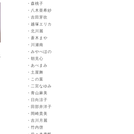
森桃子
八木亜希紗
吉田芽吹
越塚エリカ
北川麗
蒼木まや
川瀬南
みやべほの
M
朝見心
」
あべまみ
土屋舞
この葉
二宮なゆみ
青山麻美
日向涼子
田部井洋子
岡崎貴美
吉川月麗
竹内啓