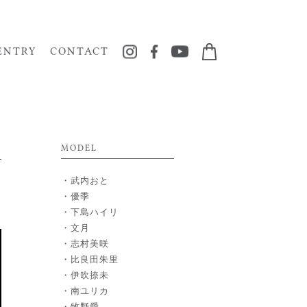
ENTRY
CONTACT
MODEL
武内おと
優季
下島ハイリ
文月
志村美咲
比良田朱里
伊吹捺未
南ユリカ
牧野愛