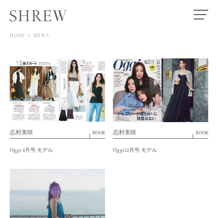
>
HOME
NEWS
TOP
MODEL
ACTOR
SPECIALIST
志村美咲
志村美咲
BOOK
BOOK
STORE
Oggi 4月号 モデル
Oggi12月号 モデル
NEWS
ABOUT