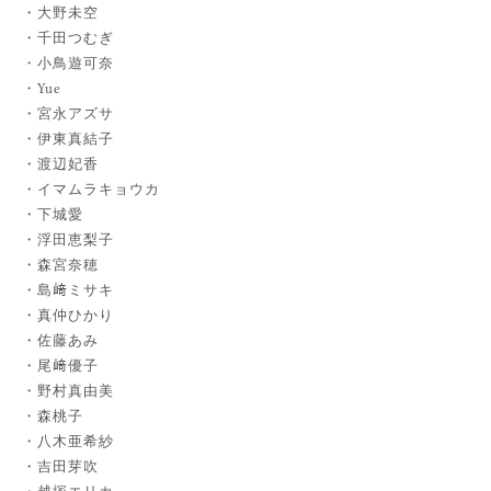
大野未空
千田つむぎ
小鳥遊可奈
Yue
宮永アズサ
伊東真結子
渡辺妃香
イマムラキョウカ
下城愛
浮田恵梨子
森宮奈穂
島﨑ミサキ
真仲ひかり
佐藤あみ
尾﨑優子
野村真由美
森桃子
八木亜希紗
吉田芽吹