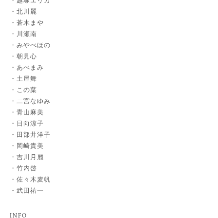
越塚エリカ
北川麗
蒼木まや
川瀬南
みやべほの
朝見心
あべまみ
土屋舞
この葉
二宮なゆみ
青山麻美
日向涼子
田部井洋子
岡崎貴美
吉川月麗
竹内啓
佐々木麦帆
武田祐一
INFO