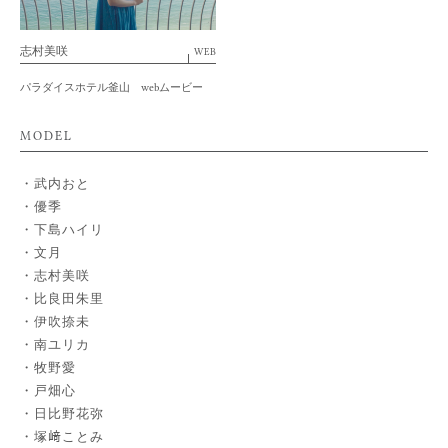
ENTRY
CONTACT
志村美咲
WEB
パラダイスホテル釜山 webムービー
MODEL
武内おと
優季
下島ハイリ
文月
志村美咲
比良田朱里
伊吹捺未
南ユリカ
牧野愛
戸畑心
日比野花弥
塚﨑ことみ