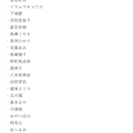
イマムラキョウカ
下城愛
浮田恵梨子
森宮奈穂
島﨑ミサキ
真仲ひかり
佐藤あみ
尾﨑優子
野村真由美
森桃子
八木亜希紗
吉田芽吹
越塚エリカ
北川麗
蒼木まや
川瀬南
みやべほの
朝見心
あべまみ