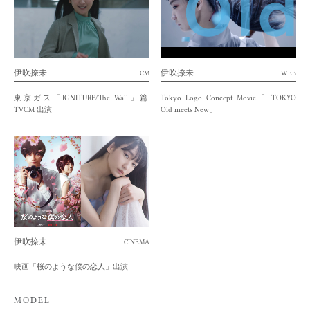
伊吹捺未
伊吹捺未
CM
WEB
東京ガス「IGNITURE/The Wall」篇
Tokyo Logo Concept Movie「 TOKYO
TVCM 出演
Old meets New」
伊吹捺未
CINEMA
映画「桜のような僕の恋人」出演
MODEL