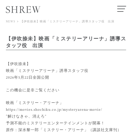
>
NEWS
【伊吹捺未】映画「ミステリーアリーナ」誘導スタッフ役 出演
TOP
【伊吹捺未】映画「ミステリーアリーナ」誘導ス
MODEL
タッフ役 出演
ACTOR
【伊吹捺未】
SPECIALIST
映画「ミステリーアリーナ」誘導スタッフ役
2026年5月22日全国公開
STORE
この機会に是非ご覧ください
映画「ミステリー・アリーナ」
NEWS
https://movies.shochiku.co.jp/mysteryarena-movie/
“解けなきゃ、消えろ”
ABOUT
予測不能のミステリーエンターテインメントが開幕！
原作：深水黎一郎「ミステリー・アリーナ」（講談社文庫刊）