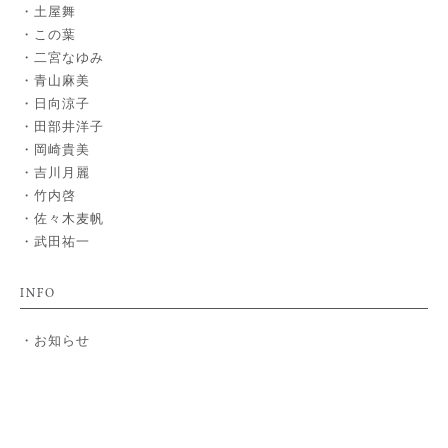
土屋舞
この葉
二宮なゆみ
青山麻美
日向涼子
田部井洋子
岡崎貴美
吉川月麗
竹内啓
佐々木麦帆
武田祐一
INFO
お知らせ