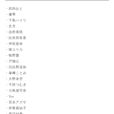
武内おと
優季
下島ハイリ
文月
志村美咲
比良田朱里
伊吹捺未
南ユリカ
牧野愛
戸畑心
日比野花弥
塚﨑ことみ
大野未空
千田つむぎ
小鳥遊可奈
Yue
宮永アズサ
伊東真結子
渡辺妃香